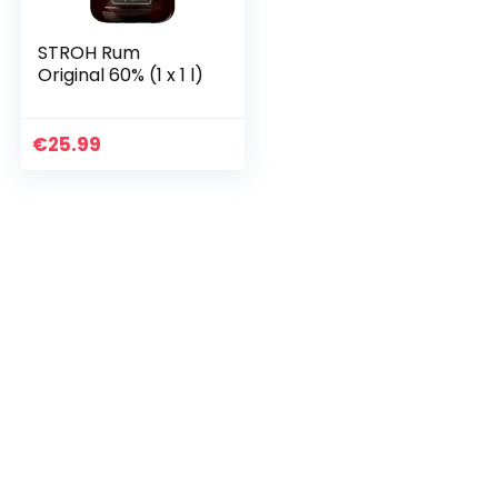
STROH Rum
Original 60% (1 x 1 l)
€
25.99