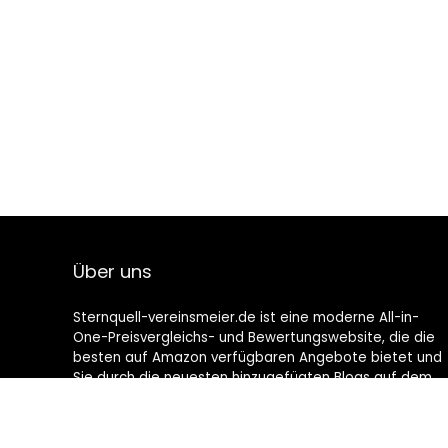
Über uns
Sternquell-vereinsmeier.de ist eine moderne All-in-
One-Preisvergleichs- und Bewertungswebsite, die die
besten auf Amazon verfügbaren Angebote bietet und
Sie durch die neuesten hinzugefügten Blogs auf dem
Laufenden hält. Alle Bilder unterliegen dem
Urheberrecht ihrer jeweiligen Eigentümer. Alle zitierten
Inhalte stammen aus ihren jeweiligen Quellen.