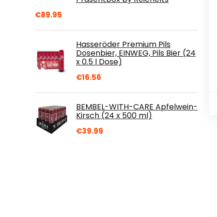
€
89.95
Hasseröder Premium Pils
Dosenbier, EINWEG, Pils Bier (24
x 0.5 l Dose)
€
16.56
BEMBEL-WITH-CARE Apfelwein-
Kirsch (24 x 500 ml)
€
39.99