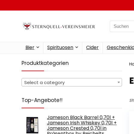
Search
for:
Bier
Spirituosen
Cider
Geschenkid
Produktkategorien
H
‎
Select a category
Top-Angebote!!
Sh
Jameson Black Barrel 0,70l +
Jameson Irish Whiskey 0,70l +
Jameson Crested 0,70l in
Präsentbox by Reichelts