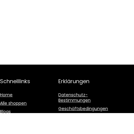
Schnelllinks
Erklärungen
Home
Datenschutz-
Bestimmungen
Alle shoppen
Geschäftsbedingungen
Blogs
Affiliate-Offenlegung
Unsere Webshops
Werben