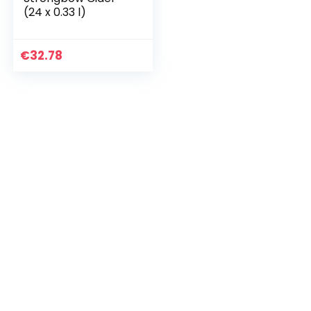
(24 x 0.33 l)
€
32.78