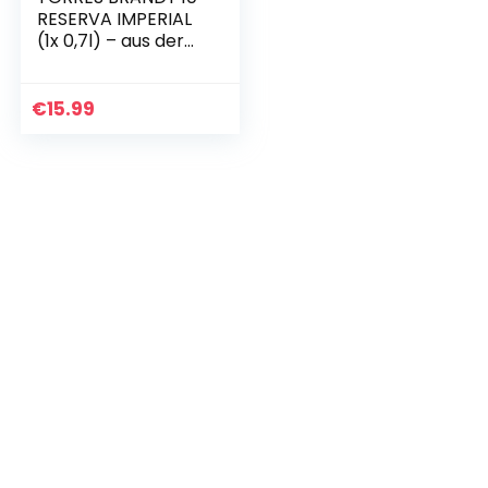
RESERVA IMPERIAL
(1x 0,7l) – aus der
spanischen
Weinbauregion
Penedès – im
€
15.99
Solera-Verfahren
gereift…