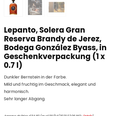
Lepanto, Solera Gran
Reserva Brandy de Jerez,
Bodega González Byass, in
Geschenkverpackung (1 x
0.7 l)
Dunkler Bernstein in der Farbe.
Mild und fruchtig im Geschmack, elegant und
harmonisch.
Sehr langer Abgang.
Amazon.de Price:
€
34.80
(as of 09/04/2023 07:06 PST-
Details
)