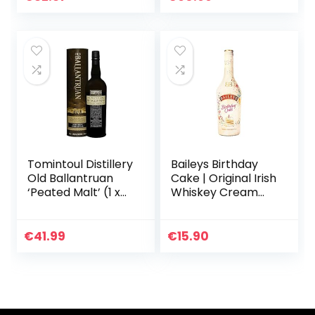
Tomintoul Distillery
Baileys Birthday
Old Ballantruan
Cake | Original Irish
‘Peated Malt’ (1 x
Whiskey Cream
0.7 l)
Likör | Limitierte
Edition | köstlich
neue
€
41.99
€
15.90
Geschmacksrichtu
ng | DER…