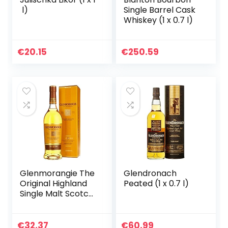
l)
Single Barrel Cask
Whiskey (1 x 0.7 l)
€
20.15
€
250.59
Glenmorangie The
Glendronach
Original Highland
Peated (1 x 0.7 l)
Single Malt Scotch
Whiskey, 700ml
(1er Pack)
€
32.37
€
60.99