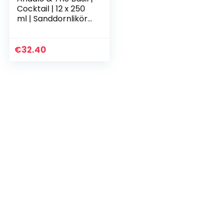
Cocktail | 12 x 250
ml | Sanddornlikör
trifft auf
Basilikumlimonade |
Frischer
€
32.40
Sommercocktail…