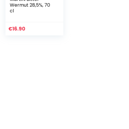
Wermut 28,5%, 70
cl
€
16.90