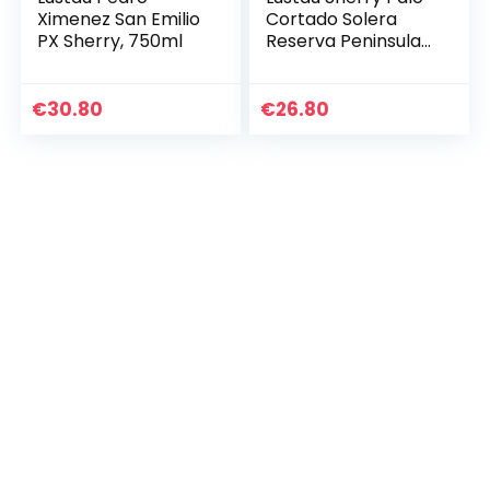
Ximenez San Emilio
Cortado Solera
PX Sherry, 750ml
Reserva Peninsula
19Prozent vol. (1 x
0.75 l)
€
30.80
€
26.80