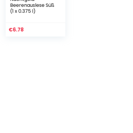
Beerenauslese Süß
(1 x 0.375 l)
€
6.78