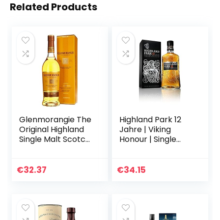
Related Products
Glenmorangie The
Highland Park 12
Original Highland
Jahre | Viking
Single Malt Scotch
Honour | Single
Whiskey, 700ml
Malt Scotch
(1er Pack)
Whisky |
vollmundiger,
€
32.37
€
34.15
rauchiger
Geschmack | der
Whisky mit…