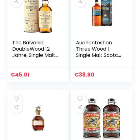
The Balvenie
Auchentoshan
DoubleWood 12
Three Wood |
Jahre, Single Malt
Single Malt Scotch
Scotch Whisky,
Whisky | mit
70cl – ein
Geschenkverpack
Geschenk für
ung | 43% Vol |
€
45.01
€
38.90
Whisky-Liebhaber
700ml
Einzelflasche | 1er
Pack