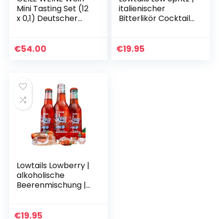
Mini Tasting Set (12
italienischer
x 0,1) Deutscher
Bitterlikör Cocktail |
Weisswein, Rotwein
zuckerarmer
und Rosé im
Genuss |
Probierset
Mixgetränk mit
€
54.00
€
19.95
Alkohol | Prosecco |
keto…
Lowtails Lowberry |
alkoholische
Beerenmischung |
kalorienarmer
Genuss | Made in
Germany |
€
19.95