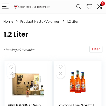
0
Home
Product Netto-Volumen
‎1.2 Liter
‎1.2 Liter
Filter
Showing all 3 results
GEILE WEINE Wein
Lowtails Low Spritz |