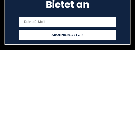
Bietet an
Schnelllinks
Home
Alle shoppen
Blogs
Unsere Webshops
Werben
Erklärungen