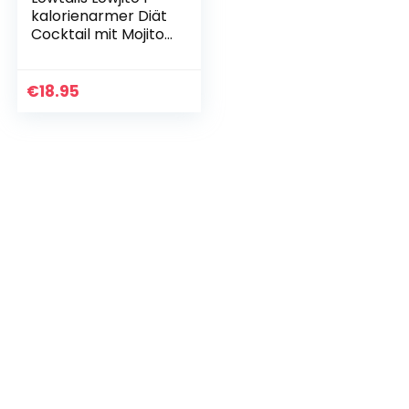
kalorienarmer Diät
Cocktail mit Mojito
Geschmack und
Alkohohl I
alkoholhaltiges
€
18.95
Mixgetränk, vegan
I…