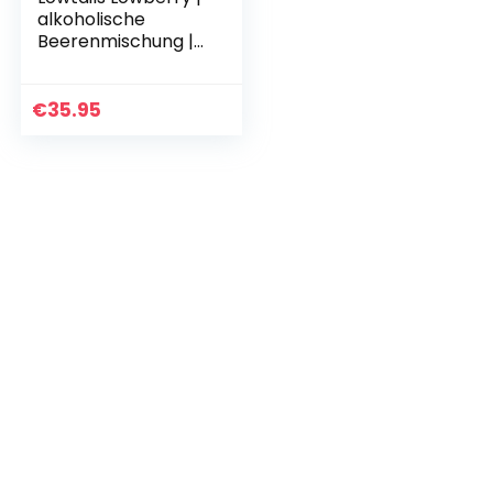
alkoholische
Beerenmischung |
kalorienarmer
Genuss | Made in
Germany |
€
35.95
sommerlicher
Cocktail mit…