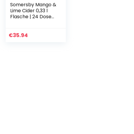
Somersby Mango &
Lime Cider 0,33 l
Flasche | 24 Dosen
fruchtiger Cider mit
dem Geschmack
saftiger Mango &
€
35.94
Limetten mit 4…