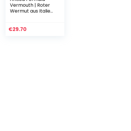
Vermouth | Roter
Wermut aus Italien
perfekt als Aperitif,
Digestif oder in
Cocktails (1 x 1,0l)
€
29.70