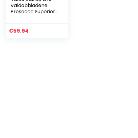
Valdobbiadene
Prosecco Superiore
DOCG – 6×750 ml
€
59.94