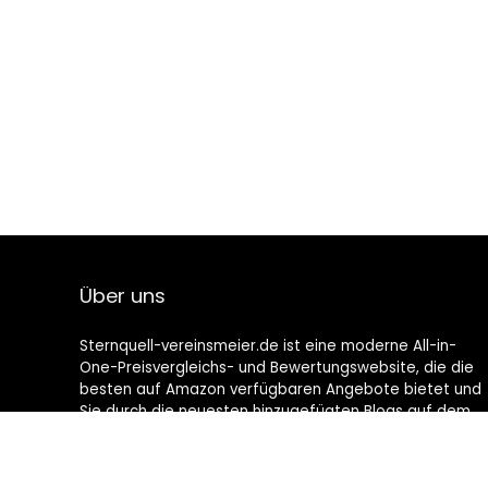
Über uns
Sternquell-vereinsmeier.de ist eine moderne All-in-
One-Preisvergleichs- und Bewertungswebsite, die die
besten auf Amazon verfügbaren Angebote bietet und
Sie durch die neuesten hinzugefügten Blogs auf dem
Laufenden hält. Alle Bilder unterliegen dem
Urheberrecht ihrer jeweiligen Eigentümer. Alle zitierten
Inhalte stammen aus ihren jeweiligen Quellen.