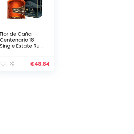
Flor de Caña
Centenario 18
Single Estate Rum
40% (1x 0,7 l)
€
48.84