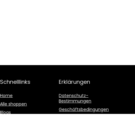
Schnelllinks
Erklärungen
Home
Datenschutz-
Bestimmungen
Alle shoppen
Geschäftsbedingungen
Blogs
Affiliate-Offenlegung
Unsere Webshops
Werben