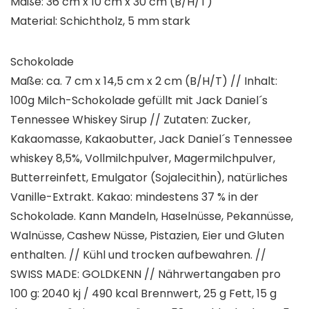
Maße: 36 cm x 10 cm x 30 cm (B/H/T)
Material: Schichtholz, 5 mm stark
Schokolade
Maße: ca. 7 cm x 14,5 cm x 2 cm (B/H/T) // Inhalt:
100g Milch-Schokolade gefüllt mit Jack Daniel´s
Tennessee Whiskey Sirup // Zutaten: Zucker,
Kakaomasse, Kakaobutter, Jack Daniel´s Tennessee
whiskey 8,5%, Vollmilchpulver, Magermilchpulver,
Butterreinfett, Emulgator (Sojalecithin), natürliches
Vanille-Extrakt. Kakao: mindestens 37 % in der
Schokolade. Kann Mandeln, Haselnüsse, Pekannüsse,
Walnüsse, Cashew Nüsse, Pistazien, Eier und Gluten
enthalten. // Kühl und trocken aufbewahren. //
SWISS MADE: GOLDKENN // Nährwertangaben pro
100 g: 2040 kj / 490 kcal Brennwert, 25 g Fett, 15 g