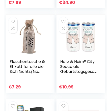
Aufdruck im
in Geschenkkiste
€
7.99
€
34.90
Verkehrszeichen
zum 60.
Etikett – kleiner
Geburtstag…
Bree…
Flaschentasche &
Herz & Heim® City
Etikett für alle die
Secco als
Sich Nichts/Nix
Geburtstagsgesch
wünschen. Nichts
enk mit
Geschenk, lustige
Namensaufdruck
Verpackung für
Freundinnen-Set
€
7.29
€
10.99
EIN Wein…