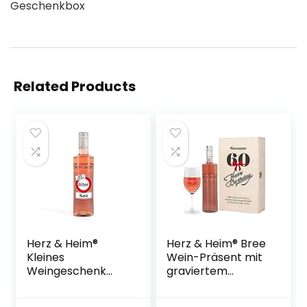
Geschenkbox
Related Products
Herz & Heim®
Herz & Heim® Bree
Kleines
Wein-Präsent mit
Weingeschenk
graviertem
zum Geburtstag
Weinglas und Bree
mit persönlichem
Wein zur Auswahl