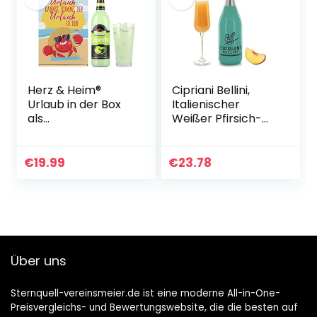
Herz & Heim®
Cipriani Bellini,
Urlaub in der Box
Italienischer
als
Weißer Pfirsich-
Geburtstagsgesch
Cocktail,
enk mit Capirinha
Fruchtiges
und graviertem
Aperitif-Getränk,
€
19.99
€
23.78
Cocktailglas in
750 Ml
personalisierter…
Über uns
Sternquell-vereinsmeier.de ist eine moderne All-in-One-
Preisvergleichs- und Bewertungswebsite, die die besten auf