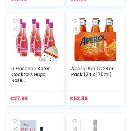
6 Flaschen Käfer
Aperol Spritz, 24er
Cocktails Hugo
Pack (24 x 175ml)
Rosè
aromatisierter
weinhaltiger
Cocktail,
€
27.99
€
52.89
sortenreines
Cocktailpaket +
VINOX
Weinkarten…