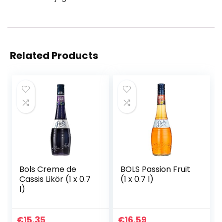
Related Products
Bols Creme de
BOLS Passion Fruit
Cassis Likör (1 x 0.7
(1 x 0.7 l)
l)
€
15.35
€
16.59