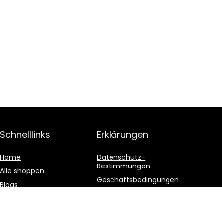
Schnelllinks
Erklärungen
Home
Datenschutz-
Bestimmungen
Alle shoppen
Geschäftsbedingungen
Blogs
Affiliate-Offenlegung
Unsere Webshops
Werben