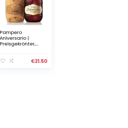
Pampero
Aniversario |
Preisgekrönter,
aromatischer
Premium-Rum
Blend | blended in
€
21.50
den Weiten
Venezuelas | 40%
vol…