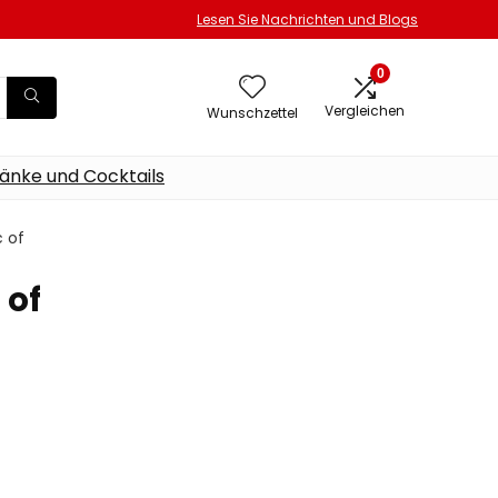
Lesen Sie Nachrichten und Blogs
0
Vergleichen
Wunschzettel
änke und Cocktails
c of
 of