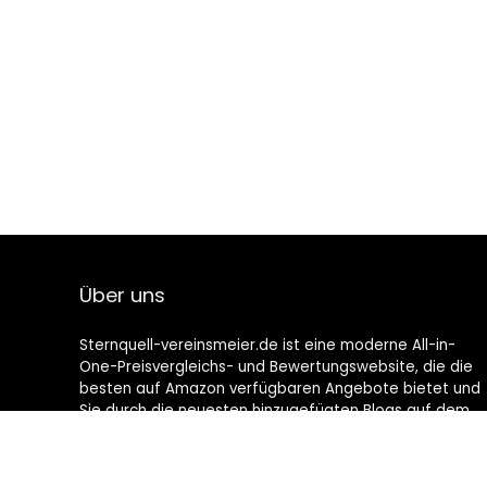
Über uns
Sternquell-vereinsmeier.de ist eine moderne All-in-
One-Preisvergleichs- und Bewertungswebsite, die die
besten auf Amazon verfügbaren Angebote bietet und
Sie durch die neuesten hinzugefügten Blogs auf dem
Laufenden hält. Alle Bilder unterliegen dem
Urheberrecht ihrer jeweiligen Eigentümer. Alle zitierten
Inhalte stammen aus ihren jeweiligen Quellen.