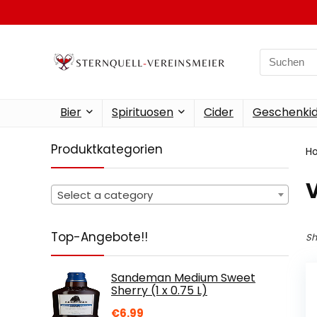
Search
for:
Bier
Spirituosen
Cider
Geschenkid
Produktkategorien
H
‎
Select a category
Top-Angebote!!
Sh
Sandeman Medium Sweet
Sherry (1 x 0.75 L)
€
6.99