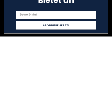
Bietet an
Schnelllinks
Home
Alle shoppen
Blogs
Unsere Webshops
Werben
Erklärungen