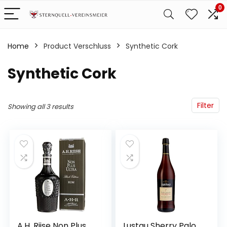
0
Home
Product Verschluss
‎Synthetic Cork
‎Synthetic Cork
Filter
Showing all 3 results
A.H. Riise Non Plus
Lustau Sherry Palo