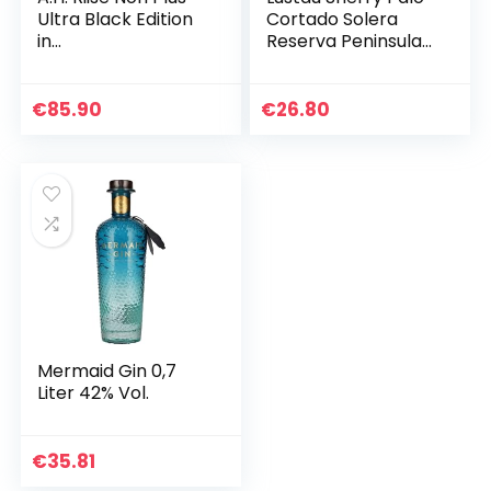
Ultra Black Edition
Cortado Solera
in
Reserva Peninsula
Geschenkverpacku
19Prozent vol. (1 x
ng Dark, (1 x 0.7 l)
0.75 l)
€
85.90
€
26.80
Mermaid Gin 0,7
Liter 42% Vol.
€
35.81