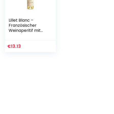
Lillet Blanc –
Französischer
Weinaperitif mit
fruchtig-frischem
Geschmack – 1 x
0,75 l | 750 ml (1er
€
13.13
Pack)