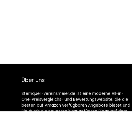
Über uns
Sternquell-vereinsmeier.de ist eine moderne All-in-
One-Preisvergleichs- und Bewertungswebsite, die die
besten auf Amazon verfügbaren Angebote bietet und
Sie durch die neuesten hinzugefügten Blogs auf dem
Laufenden hält. Alle Bilder unterliegen dem
Urheberrecht ihrer jeweiligen Eigentümer. Alle zitierten
Inhalte stammen aus ihren jeweiligen Quellen.