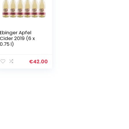
Ebinger Apfel
Cider 2019 (6 x
0.75 l)
€
42.00