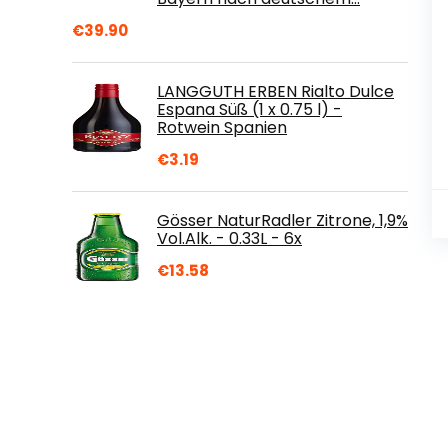
€
39.90
LANGGUTH ERBEN Rialto Dulce
Espana Süß (1 x 0.75 l) -
Rotwein Spanien
€
3.19
Gösser NaturRadler Zitrone, 1,9%
Vol.Alk. - 0.33L - 6x
€
13.58