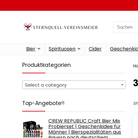
Search
for:
Bier
Spirituosen
Cider
Geschenkid
Produktkategorien
H
‎
Select a category
Top-Angebote!!
Sh
CREW REPUBLIC Craft Bier Mix
Probierset | Geschenkidee für
Männer | Bierspezialitäten aus
Bayern nach deutschem…