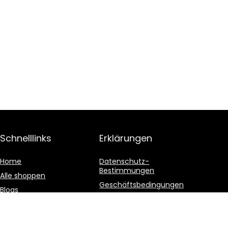
Schnelllinks
Erklärungen
Home
Datenschutz-
Bestimmungen
Alle shoppen
Geschäftsbedingungen
Blogs
Affiliate-Offenlegung
Unsere Webshops
Werben