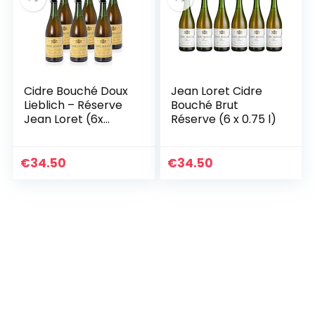
Cidre Bouché Doux
Jean Loret Cidre
Lieblich – Réserve
Bouché Brut
Jean Loret (6x
Réserve (6 x 0.75 l)
0,75L)
€
34.50
€
34.50