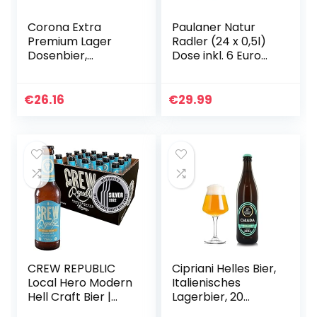
Corona Extra
Paulaner Natur
Premium Lager
Radler (24 x 0,5l)
Dosenbier,
Dose inkl. 6 Euro
EINWEG,
DPG Pfand – die
Internationales
natürliche
Lager Bier (24 X
Erfrischung
€
26.16
€
29.99
0.33 l)
EINWEG
CREW REPUBLIC
Cipriani Helles Bier,
Local Hero Modern
Italienisches
Hell Craft Bier |
Lagerbier, 20
Frisches Helles Mit
Flaschen à 50 Cl