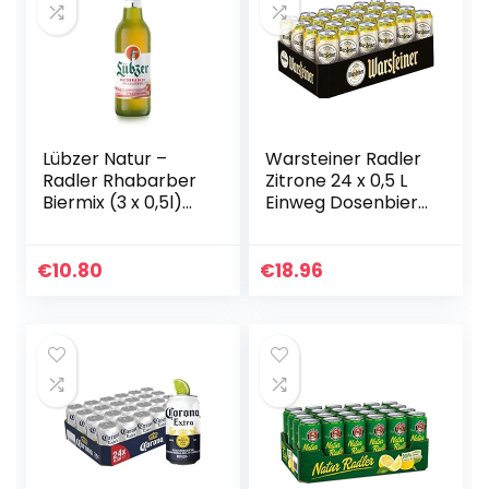
Lübzer Natur –
Warsteiner Radler
Radler Rhabarber
Zitrone 24 x 0,5 L
Biermix (3 x 0,5l)
Einweg Dosenbier,
MEHRWEG
natürliches
Biermischgetränk
€
10.80
€
18.96