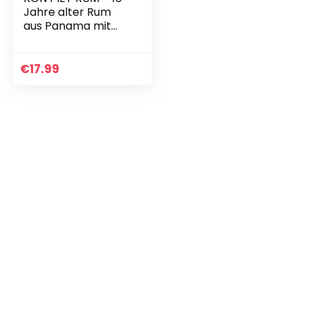
Jahre alter Rum
aus Panama mit
feinstem
Rohrzucker, Single
Barrel Rum aus
€
17.99
Bourbon-Fässern,
in…