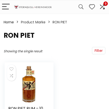
0
Home
Product Marke
‎RON PIET
‎RON PIET
Filter
Showing the single result
RON PIET RUM – 10