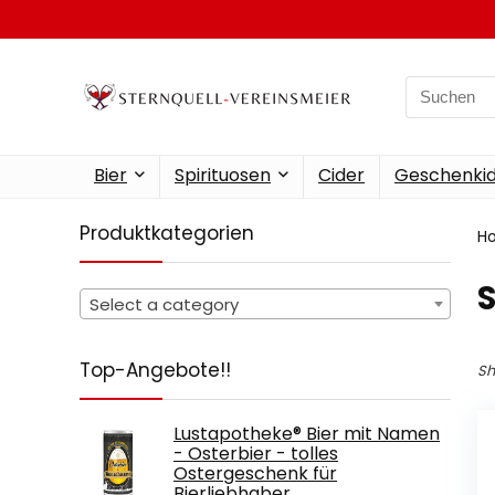
Search
for:
Bier
Spirituosen
Cider
Geschenkid
Produktkategorien
H
‎
Select a category
Top-Angebote!!
Sh
Lustapotheke® Bier mit Namen
- Osterbier - tolles
Ostergeschenk für
Bierliebhaber