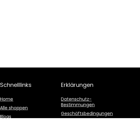
Schnelllinks
Erklärungen
Home
Datenschutz-
Bestimmungen
Alle shoppen
Geschäftsbedingungen
Blogs
Affiliate-Offenlegung
Unsere Webshops
Werben