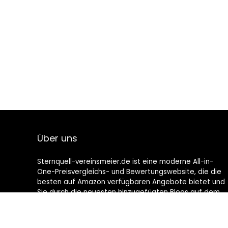
Über uns
Sternquell-vereinsmeier.de ist eine moderne All-in-
One-Preisvergleichs- und Bewertungswebsite, die die
besten auf Amazon verfügbaren Angebote bietet und
Sie durch die neuesten hinzugefügten Blogs auf dem
Laufenden hält. Alle Bilder unterliegen dem
Urheberrecht ihrer jeweiligen Eigentümer. Alle zitierten
Inhalte stammen aus ihren jeweiligen Quellen.