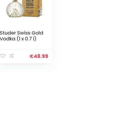
Studer Swiss Gold
Vodka (1 x 0.7 l)
€
48.99