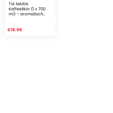
TIA MARIA
Kaffeelikör (1 x 700
ml) – aromatischer
Kaffee-Likör auf
Basis bestem
jamaikanischem
€
16.99
Rums und feinster…