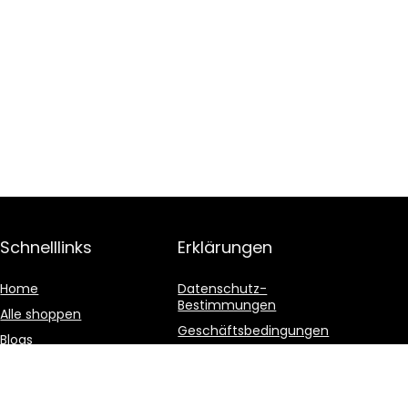
Schnelllinks
Erklärungen
Home
Datenschutz-
Bestimmungen
Alle shoppen
Geschäftsbedingungen
Blogs
Affiliate-Offenlegung
Unsere Webshops
Werben