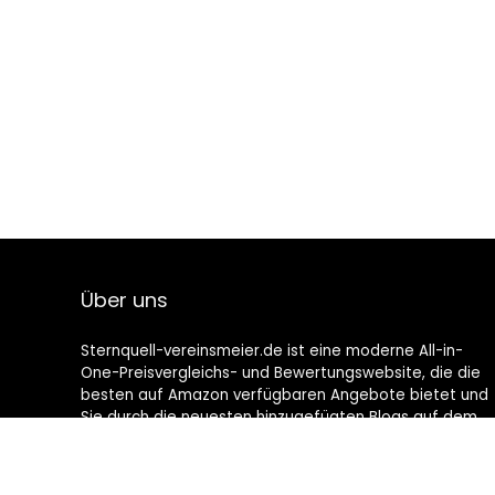
Über uns
Sternquell-vereinsmeier.de ist eine moderne All-in-
One-Preisvergleichs- und Bewertungswebsite, die die
besten auf Amazon verfügbaren Angebote bietet und
Sie durch die neuesten hinzugefügten Blogs auf dem
Laufenden hält. Alle Bilder unterliegen dem
Urheberrecht ihrer jeweiligen Eigentümer. Alle zitierten
Inhalte stammen aus ihren jeweiligen Quellen.