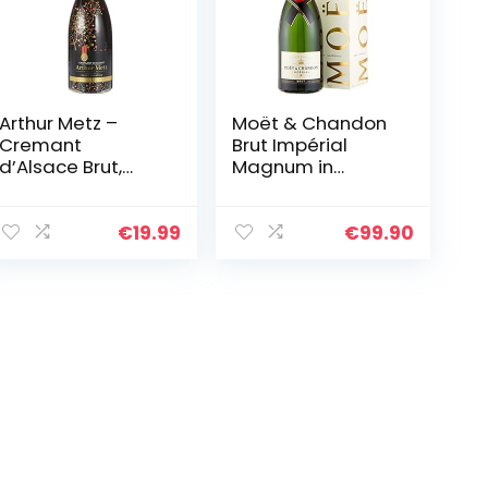
Arthur Metz –
Moët & Chandon
Cremant
Brut Impérial
d’Alsace Brut,
Magnum in
Méthode
Geschenkverpack
Traditionnelle,
ung (1 x 1.5 l)
Magnum (1 x 1.5 l)
€
19.99
€
99.90