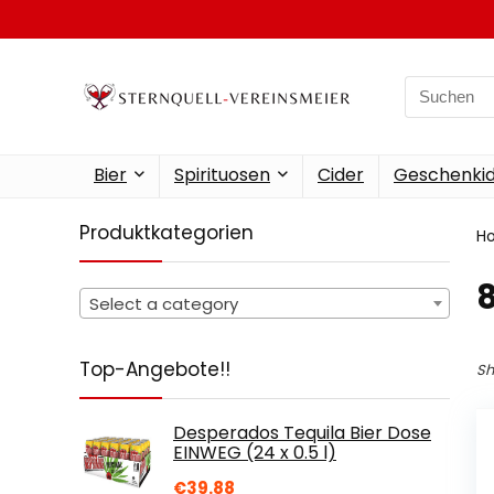
Search
for:
Bier
Spirituosen
Cider
Geschenkid
Produktkategorien
H
‎
Select a category
Top-Angebote!!
Sh
Desperados Tequila Bier Dose
EINWEG (24 x 0.5 l)
€
39.88