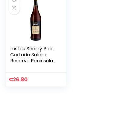
Lustau Sherry Palo
Cortado Solera
Reserva Peninsula
19Prozent vol. (1 x
0.75 l)
€
26.80