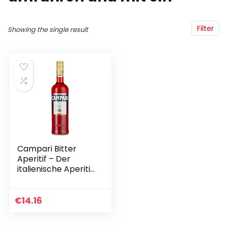
Filter
Showing the single result
Campari Bitter
Aperitif – Der
italienische Aperitif
und Cocktail
Klassiker – Das
Original für Negroni,
€
14.16
Campari Spritz…