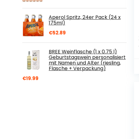
Aperol Spritz, 24er Pack (24 x
175ml)
€
52.89
BREE Weinflasche (1 x 0.75 l)
Geburtstagswein personalisiert
mit Namen und Alter (riesling,
Flasche + Verpackung)
€
19.99