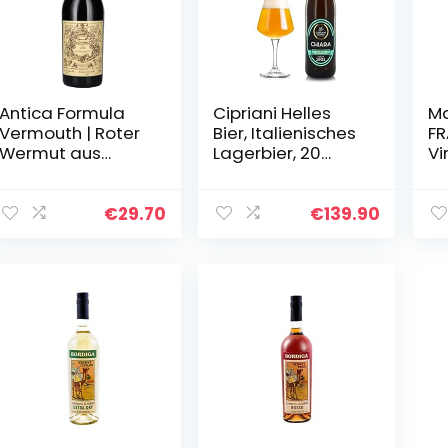
Antica Formula
Cipriani Helles
Ma
Vermouth | Roter
Bier, Italienisches
FR
Wermut aus
Lagerbier, 20
Vi
Italien perfekt als
Flaschen à 50 Cl
Ar
Aperitif, Digestif
´U
oder in Cocktails
Ar
€
29.70
€
139.90
(1 x 1,0l)
We
Vo