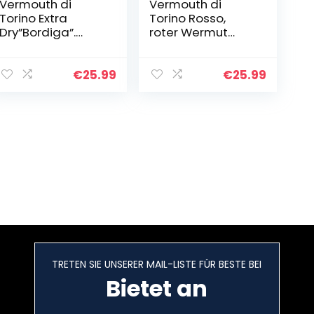
Vermouth di
Vermouth di
Torino Extra
Torino Rosso,
Dry”Bordiga”.
roter Wermut
Weißer Wermut
Bordiga aus
aus Italien. 0,75 l,
Italien. 0,75 l, 18%
Alk. 18% vol.
vol.
€
25.99
€
25.99
TRETEN SIE UNSERER MAIL-LISTE FÜR BESTE BEI
Bietet an