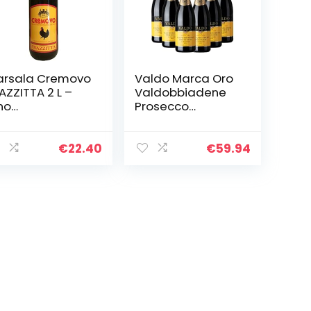
rsala Cremovo
Valdo Marca Oro
AZZITTA 2 L –
Valdobbiadene
no
Prosecco
omatizzato all
Superiore DOCG –
ovo –
6×750 ml
omatisierter
€
22.40
€
59.94
in mit Ei 14,8 %
l. aus Italien