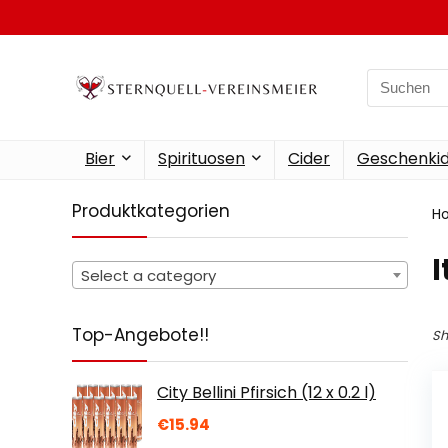
Search
for:
Bier
Spirituosen
Cider
Geschenkid
Produktkategorien
H
‎
Select a category
Top-Angebote!!
Sh
City Bellini Pfirsich (12 x 0.2 l)
€
15.94