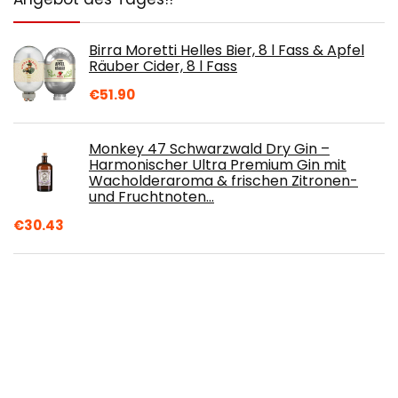
Birra Moretti Helles Bier, 8 l Fass & Apfel
Räuber Cider, 8 l Fass
€
51.90
Monkey 47 Schwarzwald Dry Gin –
Harmonischer Ultra Premium Gin mit
Wacholderaroma & frischen Zitronen-
und Fruchtnoten…
€
30.43
Kirin Ichiban Bierpaket, japanisches
Premium-Bier, nach dem First Press
Verfahren gebraut, Dosenbier mit 5…
€
2.08
Cooley's Irish Whiskey Geschenkset | Mit